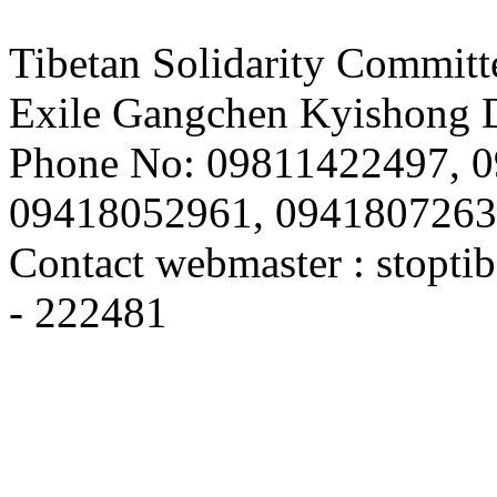
Tibetan Solidarity Committ
Exile Gangchen Kyishong D
Phone No: 09811422497, 
09418052961, 094180726
Contact webmaster :
stopti
- 222481