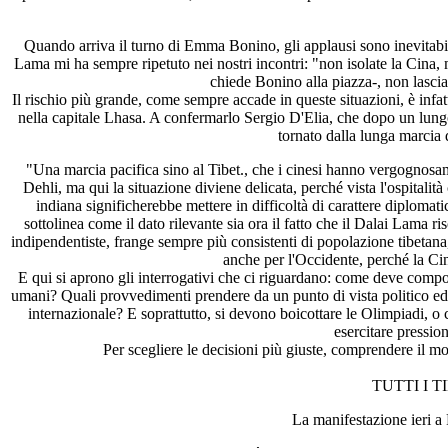
Quando arriva il turno di Emma Bonino, gli applausi sono inevitabilm
Lama mi ha sempre ripetuto nei nostri incontri: "non isolate la Cina, 
chiede Bonino alla piazza-, non lasciat
Il rischio più grande, come sempre accade in queste situazioni, è infat
nella capitale Lhasa. A confermarlo Sergio D'Elia, che dopo un lungo
tornato dalla lunga marcia d
"Una marcia pacifica sino al Tibet., che i cinesi hanno vergognosam
Dehli, ma qui la situazione diviene delicata, perché vista l'ospitalit
indiana significherebbe mettere in difficoltà di carattere diploma
sottolinea come il dato rilevante sia ora il fatto che il Dalai Lama ri
indipendentiste, frange sempre più consistenti di popolazione tibetana,
anche per l'Occidente, perché la Cin
E qui si aprono gli interrogativi che ci riguardano: come deve comporta
umani? Quali provvedimenti prendere da un punto di vista politico ed
internazionale? E soprattutto, si devono boicottare le Olimpiadi, o
esercitare pressio
Per scegliere le decisioni più giuste, comprendere il mo
TUTTI I T
La manifestazione ieri a Roma 