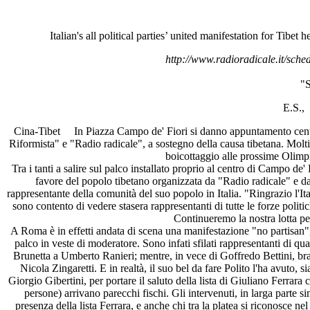
Italian's all political parties’ united manifestation for Tibe
http://www.radioradicale.it/sched
"S
E.S.,
Cina-Tibet In Piazza Campo de' Fiori si danno appuntamento centin
Riformista" e "Radio radicale", a sostegno della causa tibetana. Molti g
boicottaggio alle prossime Olimp
Tra i tanti a salire sul palco installato proprio al centro di Campo de
favore del popolo tibetano organizzata da "Radio radicale" e 
rappresentante della comunità del suo popolo in Italia. "Ringrazio l'Ita
sono contento di vedere stasera rappresentanti di tutte le forze polit
Continueremo la nostra lotta per
A Roma è in effetti andata di scena una manifestazione "no partisan", 
palco in veste di moderatore. Sono infati sfilati rappresentanti di qu
Brunetta a Umberto Ranieri; mentre, in vece di Goffredo Bettini, bracc
Nicola Zingaretti. E in realtà, il suo bel da fare Polito l'ha avuto, s
Giorgio Gibertini, per portare il saluto della lista di Giuliano Ferrara
persone) arrivano parecchi fischi. Gli intervenuti, in larga parte s
presenza della lista Ferrara, e anche chi tra la platea si riconosce ne