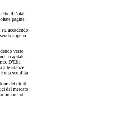
o che il Dalai
oltate pagina -
to sta accadendo
essendo appena
endendo verso
nella capitale
nto, D'Elia
o alle istanze
 è una sconfitta
one dei diritti
ici del mercato
continuare ad
.