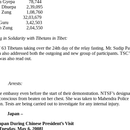
ma Gyepa 78,744
a Dhuepa 2,39,095
a Zung 1,08,760
ni 32,03,679
a Guru 3,42,503
in Zung 2,04,550
 in Solidarity with Tibetans in Tibet:
 63 Tibetans taking over the 24th day of the relay fasting. Mr. Sudip Pa
lso addressed both the outgoing and new group of participants. TSC’s
was also read out.
Arrests:
e embassy even before the start of their demonstration. NTSF’s designa
nconscious from beaten on her chest. She was taken to Mahendra Police 
. Tests are being carried out to investigate for any internal injury.
Japan –
pan During Chinese President’s Visit
Tuesday, May 6, 2008]