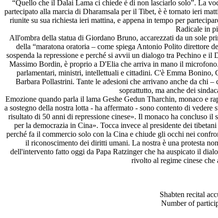
“Quello che il Dalai Lama ci chiede è di non lasciarlo solo”. La vo
partecipato alla marcia di Dharamsala per il Tibet, è è tornato ieri ma
riunite su sua richiesta ieri mattina, e appena in tempo per partecipa
Radicale in p
All'ombra della statua di Giordano Bruno, accarezzati da un sole prim
della “maratona oratoria – come spiega Antonio Polito direttore de
sospenda la repressione e perché si avvii un dialogo tra Pechino e il 
Massimo Bordin, è proprio a D'Elia che arriva in mano il microfono. Po
parlamentari, ministri, intellettuali e cittadini. C'è Emma Bonin
Barbara Pollastrini. Tante le adesioni che arrivano anche da chi –
soprattutto, ma anche dei sindaca
Emozione quando parla il lama Geshe Gedun Tharchin, monaco e rappres
a sostegno della nostra lotta - ha affermato - sono contento di vedere s
risultato di 50 anni di repressione cinese». Il monaco ha concluso il s
per la democrazia in Cina». Tocca invece al presidente dei tibetani
perché fa il commercio solo con la Cina e chiude gli occhi nei confro
il riconoscimento dei diritti umani. La nostra è una protesta n
dell'intervento fatto oggi da Papa Ratzinger che ha auspicato il di
rivolto al regime cinese che
Shabten recital a
Number of particip