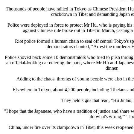
Thousands of people have rallied in Tokyo as Chinese President Hu J
crackdown in Tibet and demanding Japan ex
Police were deployed in force to protect Mr Hu, who is paying his f
against Chinese rule broke out in Tibet in March, casting 
Riot police formed a human chain to seal off central Tokyo's s
demonstrators chanted, "Arrest the murderer 
Police shoved back some 10 demonstrators who tried to push through
an official-looking car entering the park, where Mr Hu and Japane
dinner.
Adding to the chaos, throngs of young people were also in the 
Elsewhere in Tokyo, about 4,200 people, including Tibetans and 
They held signs that read, "Hu Jintao, 
"I hope that the Japanese, who have a tradition of justice and share w
do what's wrong,'" Tibe
China, under fire over its clampdown in Tibet, this week reopened 