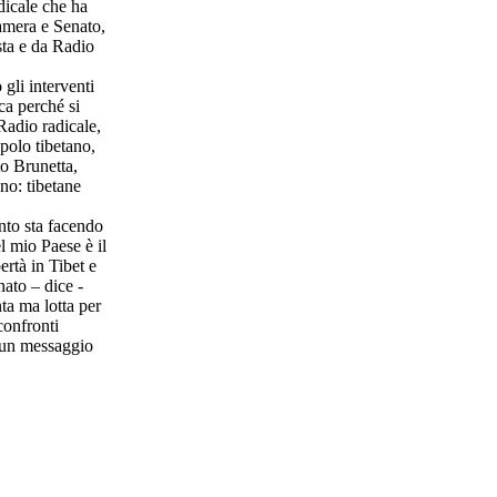
dicale che ha
Camera e Senato,
sta e da Radio
gli interventi
ca perché si
Radio radicale,
polo tibetano,
to Brunetta,
no: tibetane
nto sta facendo
l mio Paese è il
ertà in Tibet e
nato – dice -
ta ma lotta per
confronti
- un messaggio