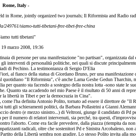
Rome, Italy -
t held in Rome, jointly organized two journals; Il Riformista and Radio rad
a/249761/siamo-tutti-tibetani-free-tibet-free-china
iamo tutti tibetani"
 19 marzo 2008, 19:36
aia di persone per una manifestazione "no partisan", organizzata dal q
li interventi di personalità politiche, nei quali si discute principalment
iadi di Pechino. La testimonianza di Sergio D'Elia
' Fiori, al fianco della statua di Giordano Bruno, per una manifestazione d
dal quotidiano "Il Riformista", c'è anche Lama Geshe Gedun Tharchin,
lia per quanto sta facendo a sostegno della nostra lotta -sono state le su
iche. Quanto sta accadendo nel mio Paese è il risultato di 50 anni di repr
 la libertà in Tibet e per la democrazia in Cina".
come l'ha definita Antonio Polito, tornato ad essere il direttore de "Il R
asi tutti gli schieramenti politici, da Barbara Pollastrini a Gianni Alema
io destro (e mezzo sinistro...) di Veltroni, giunge il candidato di Pd pe
ia per il numero di relatori intervenuti, sia perché, tra questi, d'improvvis
 contro l'aborto. Come era facile prevedere, dalla piazza (riempita da non
impatizzanti radicali, oltre che sostenitori Pd e Sinistra Arcobaleno, non 
l Partito della Libertà sembra non gradire. Lo stesso Polito invita alla mo