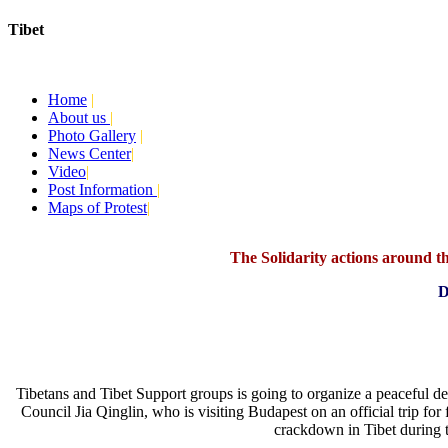
Tibet
Today:
August 9, 2026
Home
|
About us
|
Photo Gallery
|
News Center
|
Video
|
Post Information
|
Maps of Protest
|
The Solidarity actions around the
D
Tibetans and Tibet Support groups is going to organize a peaceful d
Council Jia Qinglin, who is visiting Budapest on an official trip fo
crackdown in Tibet during t