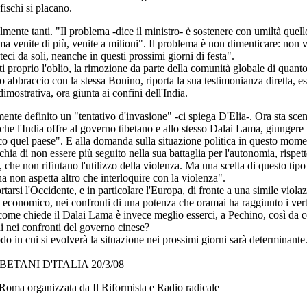
fischi si placano.
ente tanti. "Il problema -dice il ministro- è sostenere con umiltà quell
ma venite di più, venite a milioni". Il problema è non dimenticare: non v
eci da soli, neanche in questi prossimi giorni di festa".
ti proprio l'oblio, la rimozione da parte della comunità globale di quan
 abbraccio con la stessa Bonino, riporta la sua testimonianza diretta, 
imostrativa, ora giunta ai confini dell'India.
ente definito un "tentativo d'invasione" -ci spiega D'Elia-. Ora sta sc
à che l'India offre al governo tibetano e allo stesso Dalai Lama, giungere 
tico quel paese". E alla domanda sulla situazione politica in questo mome
schia di non essere più seguito nella sua battaglia per l'autonomia, rispett
 che non rifiutano l'utilizzo della violenza. Ma una scelta di questo tipo
a non aspetta altro che interloquire con la violenza".
rsi l'Occidente, e in particolare l'Europa, di fronte a una simile violazi
 economico, nei confronti di una potenza che oramai ha raggiunto i vert
 come chiede il Dalai Lama è invece meglio esserci, a Pechino, così da 
ni nei confronti del governo cinese?
do in cui si evolverà la situazione nei prossimi giorni sarà determinante
IBETANI D'ITALIA 20/3/08
organizzata da Il Riformista e Radio radicale