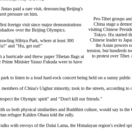
intao paid a rare visit, denouncing Beijing's
ert pressure on him.
Pro-Tibet groups and 
China stage a demons
irst foreign visit since major demonstrations
visiting Chinese Presid
a shadow over the Beijing Olympics.
Tokyo. Hu started the
Chinese leader to Japa
prawling Hibiya Park, where at least 300
the Asian powers e
Hu!" and "Hu, get out!"
tension, but hundreds too
to protest over Tibet
 a barricade and threw paper Tibetan flags at
se Prime Minister Yasuo Fukuda were to have
park to listen to a loud hard-rock concert being held on a sunny public 
members of China's Uighur minority, took to the streets, according to o
respect the Olympic spirit" and "Don't kill our friends."
ith us both physical similarities and Buddhist culture, would say to the
tan refugee Kalden Obara told the rally.
talks with envoys of the Dalai Lama, the Himalayan region's exiled spir