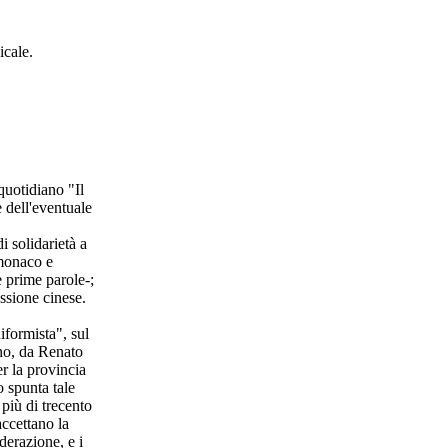
icale.
uotidiano "Il
e dell'eventuale
i solidarietà a
 monaco e
e prime parole-;
essione cinese.
iformista", sul
nno, da Renato
r la provincia
o spunta tale
 più di trecento
accettano la
derazione, e i