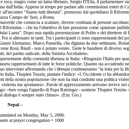
ce roca, magro come un lama tibetano, Sergio D'Elia, il parlamentare ra
ttina dall'India. Appena in tempo per parlare alle commissioni esteri di 
re all'incontro “Siamo tutti tibetani”, promosso dal quotidiano Il Riformi
iazza Campo de' fiori, a Roma.
averile che comincia a scaldare, diverse centinaia di persone ascoltano 
l Riformista – che ha l'obiettivo di fare pressione come opinione pubbli
Dalai Lama”. Dopo una rapida presentazione di Polito e del direttore di 
i si alternano in tanti. Tra i partecipanti ci sono rappresentanti del po
o, Gianni Alemanno, Marco Pannella, che digiuna da due settimane, Rena
 come Rosy Bindi - non è potuto venire. Tante le bandiere di diverso seg
ti, del partito radicale, della Sinistra Arcobaleno.
entante della comunità tibetana in Italia: «Ringrazio l'Italia per qua
tasera rappresentanti di tutte le forze politiche. Quanto sta accadendo ne
uo intervento affermando che i tibetani continueranno “la lotta per la lib
 in Italia, Thupten Tenzin, puntare l'indice: «L'Occidente ci ha abbando
nti della nostra popolazione che non ha mai condotto una politica violen
on violenta ma spontanea». Parole di apprezzamento arrivano invece nei 
alogo: «ben venga l'appello di Papa Ratzinger - sostiene Thupten Tenzin
 al dialogo è sempre stato chiuso». (Em. Gio.)
Nepal –
ccumulated on Monday, May 5, 2008:
ants at prayer congregation = 1000