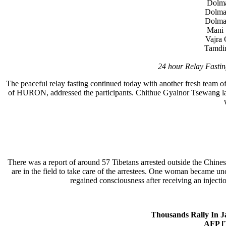
Dol
Dolm
Dolm
Ma
Vajr
Tamd
24 hour Relay Fasting
The peaceful relay fasting continued today with another fresh team of
of HURON, addressed the participants. Chithue Gyalnor Tsewang la a
There was a report of around 57 Tibetans arrested outside the Chines
are in the field to take care of the arrestees. One woman became u
regained consciousness after receiving an injection
Thousands Rally In Ja
AFP [