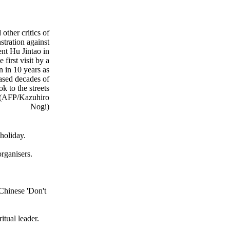
other critics of
tration against
ent Hu Jintao in
 first visit by a
n in 10 years as
ased decades of
k to the streets
. (AFP/Kazuhiro
Nogi)
holiday.
rganisers.
 Chinese 'Don't
itual leader.